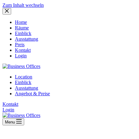
Zum Inhalt wechseln
Home
Räume
Einblick
Ausstattung
Preis
Kontakt
Login
Location
Einblick
Ausstattung
Angebot & Preise
Kontakt
Login
Menu